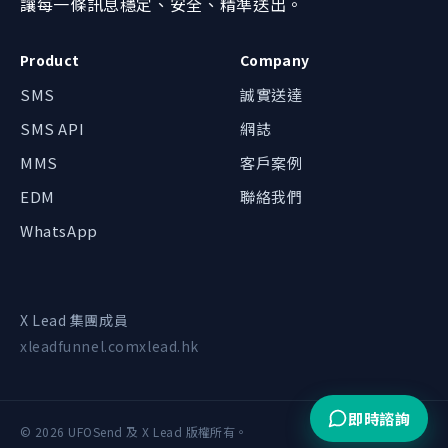
讓每一條訊息穩定、安全、精準送出。
Product
Company
SMS
誠實送達
SMS API
網誌
我哋可以點幫到你？
MMS
客戶案例
辦公時間內約 1 小時回覆
EDM
聯絡我們
WhatsApp 即時對話
WhatsApp
最快回覆
電郵查詢
inquiry@ufosend.com
X Lead 集團成員
xleadfunnel.com
xlead.hk
預約示範・報價・洽談
1 個工作天回覆
即時諮詢
© 2026 UFOSend 及 X Lead 版權所有。