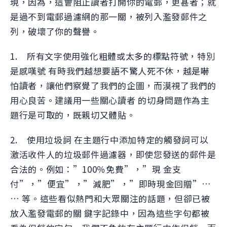
現，因為，這會阻止讀者打開你的電郵，更甚者；就
是過不到電郵過濾網的那一關，被列入濫發郵件之
列，破壞了你的聲譽。
1. 所有文字使用強化粗體或太多的標點符號，特別
是感嘆號 有時我們越想要語不驚人死不休，越是嚇
怕讀者，讓他們察覺了我們的企圖，而漠視了我們的
用心良苦。建議用一些關心讀者 的切身問題作為主
題行是可取的，既親切又體貼。
2. 使用垃圾詞 在主題行中添加特定的觸發詞可以
激活收件人的垃圾郵件過濾器，即使您發送的郵件是
合法的。例如：”100％免費”，”現 金支
付”，”便宜”，”減肥”，”即時現金回贈”…
… 等。這些看似熱門和大眾關注的話題，但卻已被
放入濫發電郵的關 鍵字記錄中，因為這些字句都被