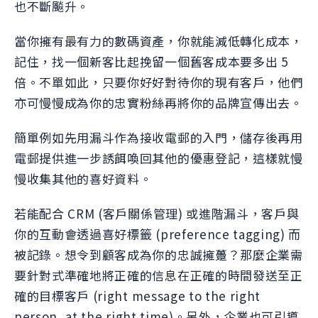
也不斷飈升。
當你擁有最有力的數碼資產，你就能減低轉化成本，
記住，找一個新客比起挽留一個舊客成本要多出 5
倍。不單如此，只要你好好對待你的現有客戶，他們
亦可慢慢成為你的忠實粉絲再將你的品牌宣傳出去。
簡單例如先用漏斗作為接收電郵的入門，儲存後再用
電郵提供進一步誘餌喚回其他的優惠登記，這樣就慢
慢收集其他的喜好資料。
若能配合 CRM (客戶關係管理) 或進階漏斗，客戶與
你的互動會透過喜好標籤 (preference tagging) 而
被記錄。想令到顧客成為你的忠誠擁躉？那麼企業需
要針對式準確地將正確的信息在正確的時間發送至正
確的目標客戶 (right message to the right
person, at the right time)。另外，企業也可引導