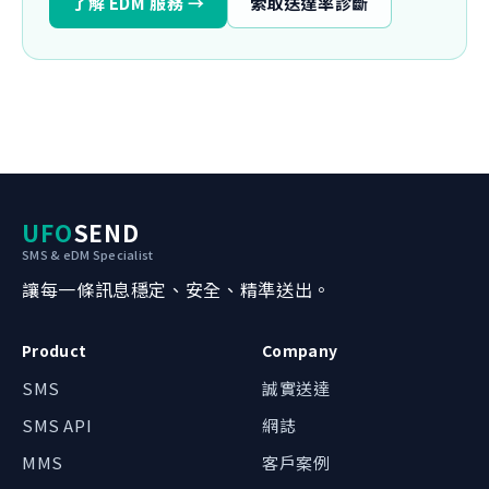
了解 EDM 服務 →
索取送達率診斷
UFO
SEND
SMS & eDM Specialist
讓每一條訊息穩定、安全、精準送出。
Product
Company
SMS
誠實送達
SMS API
網誌
我哋可以點幫到你？
MMS
客戶案例
辦公時間內約 1 小時回覆