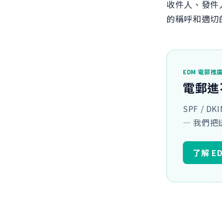
收件人、發件
的稱呼和適切
EDM 電郵推
電郵進
SPF / 
— 我們
了解 E