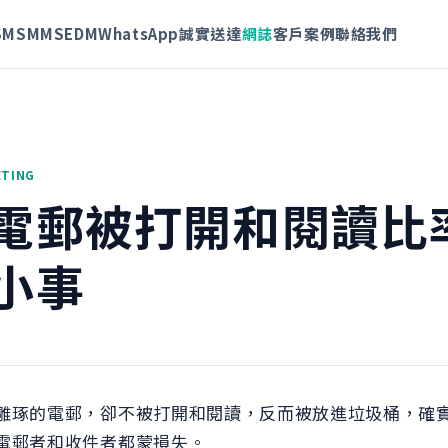
SMS
MMS
EDM
WhatsApp
誠實送達
網誌
客戶案例
聯絡我們
ETING
電郵被打開和閱讀比
小事
雕琢的電郵，卻不被打開和閱讀，反而被放進垃圾桶，確
電郵者和收件者都蒙損失。